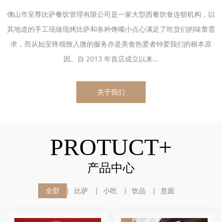
佛山市至尊比萨餐饮管理有限公司是一家大型西餐饮食连锁机构，以
其地道的手工现做现烤比萨和各种馋嘴小点心满足了吃货们的味蕾需
求，而从始至终细致入微的服务亦是美食热爱者钟爱我们的根本原
因。自 2013 年首店成立以来...
关于我们
PROTUCT+
产品中心
全部
比萨
小吃
饮品
意面