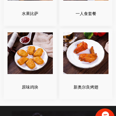
水果比萨
一人食套餐
原味鸡块
新奥尔良烤翅