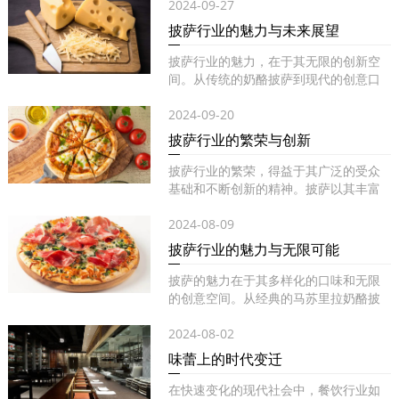
2024-09-27
披萨行业的魅力与未来展望
披萨行业的魅力，在于其无限的创新空
间。从传统的奶酪披萨到现代的创意口
味...
2024-09-20
披萨行业的繁荣与创新
披萨行业的繁荣，得益于其广泛的受众
基础和不断创新的精神。披萨以其丰富
的...
2024-08-09
披萨行业的魅力与无限可能
披萨的魅力在于其多样化的口味和无限
的创意空间。从经典的马苏里拉奶酪披
萨...
2024-08-02
味蕾上的时代变迁
在快速变化的现代社会中，餐饮行业如