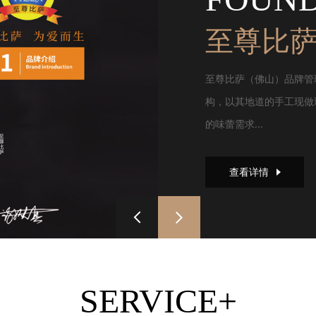
至尊比
至尊比萨（佛山）品牌管
构，以其地道的手工现做
的味蕾需求...
查看详情
SERVICE+