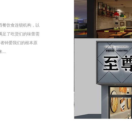
们
西餐饮食连锁机构，以
满足了吃货们的味蕾需
爱者钟爱我们的根本原
..