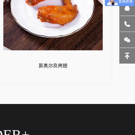
新奥尔良烤翅
DER+