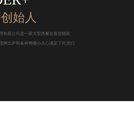
萨创始人
理有限公司是一家大型西餐饮食连锁机
现烤比萨和各种馋嘴小点心满足了吃货们