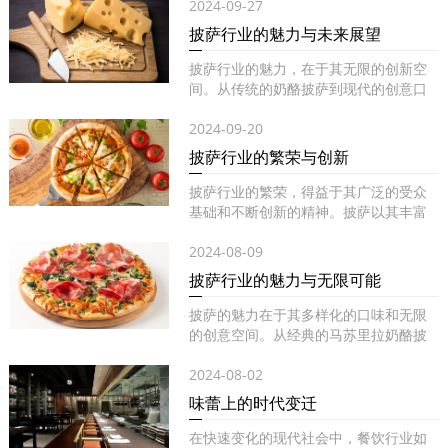
2024-09-27
披萨行业的魅力与未来展望
披萨行业的魅力，在于其无限的创新空
间。从传统的奶酪披萨到现代的创意口
味...
2024-09-20
披萨行业的繁荣与创新
披萨行业的繁荣，得益于其广泛的受众
基础和不断创新的精神。披萨以其丰富
的...
2024-08-09
披萨行业的魅力与无限可能
披萨的魅力在于其多样化的口味和无限
的创意空间。从经典的马苏里拉奶酪披
萨...
2024-08-02
味蕾上的时代变迁
在快速变化的现代社会中，餐饮行业如