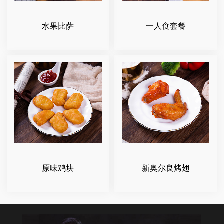
水果比萨
一人食套餐
原味鸡块
新奥尔良烤翅