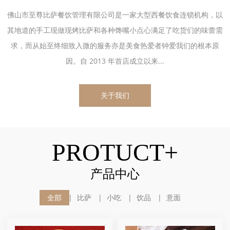
佛山市至尊比萨餐饮管理有限公司是一家大型西餐饮食连锁机构，以
其地道的手工现做现烤比萨和各种馋嘴小点心满足了吃货们的味蕾需
求，而从始至终细致入微的服务亦是美食热爱者钟爱我们的根本原
因。自 2013 年首店成立以来...
关于我们
PROTUCT+
产品中心
全部
比萨
小吃
饮品
意面