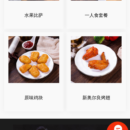
水果比萨
一人食套餐
原味鸡块
新奥尔良烤翅