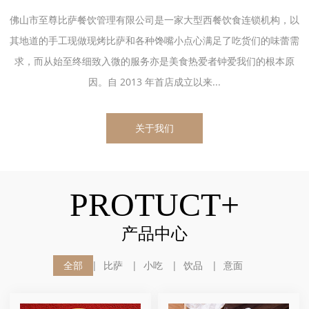
佛山市至尊比萨餐饮管理有限公司是一家大型西餐饮食连锁机构，以
其地道的手工现做现烤比萨和各种馋嘴小点心满足了吃货们的味蕾需
求，而从始至终细致入微的服务亦是美食热爱者钟爱我们的根本原
因。自 2013 年首店成立以来...
关于我们
PROTUCT+
产品中心
全部
比萨
小吃
饮品
意面