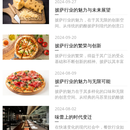
2024-09-27
披萨行业的魅力与未来展望
披萨行业的魅力，在于其无限的创新空
间。从传统的奶酪披萨到现代的创意口
味...
2024-09-20
披萨行业的繁荣与创新
披萨行业的繁荣，得益于其广泛的受众
基础和不断创新的精神。披萨以其丰富
的...
2024-08-09
披萨行业的魅力与无限可能
披萨的魅力在于其多样化的口味和无限
的创意空间。从经典的马苏里拉奶酪披
萨...
2024-08-02
味蕾上的时代变迁
在快速变化的现代社会中，餐饮行业如