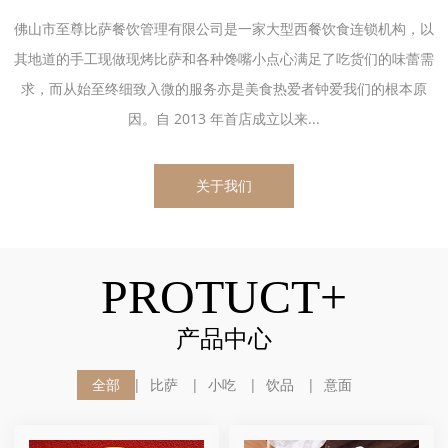
佛山市至尊比萨餐饮管理有限公司是一家大型西餐饮食连锁机构，以
其地道的手工现做现烤比萨和各种馋嘴小点心满足了吃货们的味蕾需
求，而从始至终细致入微的服务亦是美食热爱者钟爱我们的根本原
因。自 2013 年首店成立以来...
关于我们
PROTUCT+
产品中心
全部
比萨
小吃
饮品
意面