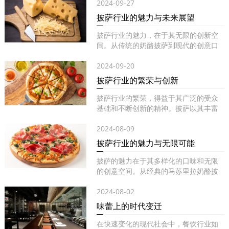
2024-09-27
披萨行业的魅力与未来展望
披萨行业的魅力，在于其无限的创新空
间。从传统的奶酪披萨到现代的创意口
味...
2024-09-20
披萨行业的繁荣与创新
披萨行业的繁荣，得益于其广泛的受众
基础和不断创新的精神。披萨以其丰富
的...
2024-08-09
披萨行业的魅力与无限可能
披萨的魅力在于其多样化的口味和无限
的创意空间。从经典的马苏里拉奶酪披
萨...
2024-08-02
味蕾上的时代变迁
在快速变化的现代社会中，餐饮行业如