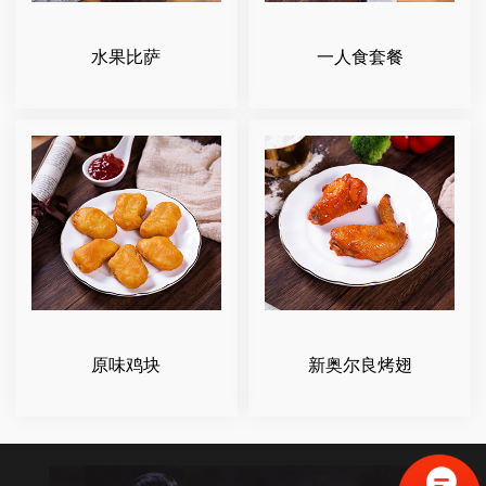
水果比萨
一人食套餐
原味鸡块
新奥尔良烤翅