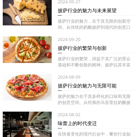
2024-09-27
披萨行业的魅力与未来展望
披萨行业的魅力，在于其无限的创新空
间。从传统的奶酪披萨到现代的创意口
味...
2024-09-20
披萨行业的繁荣与创新
披萨行业的繁荣，得益于其广泛的受众
基础和不断创新的精神。披萨以其丰富
的...
2024-08-09
披萨行业的魅力与无限可能
披萨的魅力在于其多样化的口味和无限
的创意空间。从经典的马苏里拉奶酪披
萨...
2024-08-02
味蕾上的时代变迁
在快速变化的现代社会中，餐饮行业如