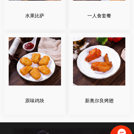
水果比萨
一人食套餐
原味鸡块
新奥尔良烤翅