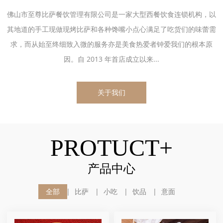
佛山市至尊比萨餐饮管理有限公司是一家大型西餐饮食连锁机构，以
其地道的手工现做现烤比萨和各种馋嘴小点心满足了吃货们的味蕾需
求，而从始至终细致入微的服务亦是美食热爱者钟爱我们的根本原
因。自 2013 年首店成立以来...
关于我们
PROTUCT+
产品中心
全部
比萨
小吃
饮品
意面