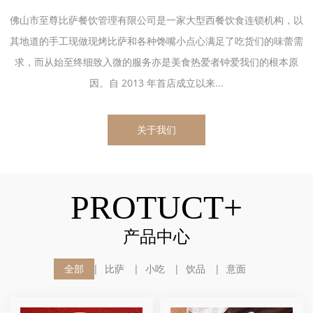
佛山市至尊比萨餐饮管理有限公司是一家大型西餐饮食连锁机构，以
其地道的手工现做现烤比萨和各种馋嘴小点心满足了吃货们的味蕾需
求，而从始至终细致入微的服务亦是美食热爱者钟爱我们的根本原
因。自 2013 年首店成立以来...
关于我们
PROTUCT+
产品中心
全部
比萨
小吃
饮品
意面