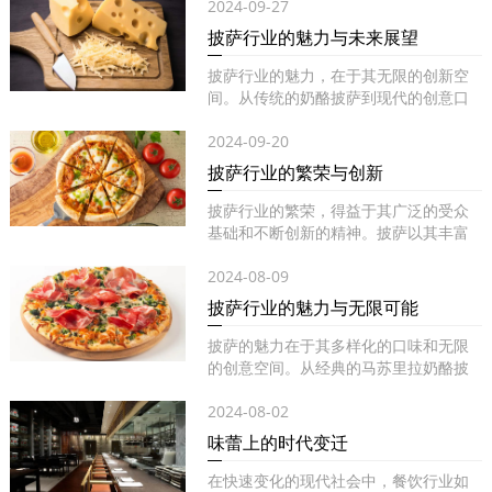
2024-09-27
披萨行业的魅力与未来展望
披萨行业的魅力，在于其无限的创新空
间。从传统的奶酪披萨到现代的创意口
味...
2024-09-20
披萨行业的繁荣与创新
披萨行业的繁荣，得益于其广泛的受众
基础和不断创新的精神。披萨以其丰富
的...
2024-08-09
披萨行业的魅力与无限可能
披萨的魅力在于其多样化的口味和无限
的创意空间。从经典的马苏里拉奶酪披
萨...
2024-08-02
味蕾上的时代变迁
在快速变化的现代社会中，餐饮行业如