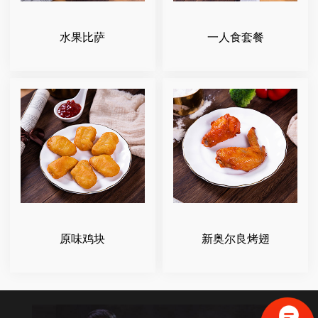
水果比萨
一人食套餐
原味鸡块
新奥尔良烤翅