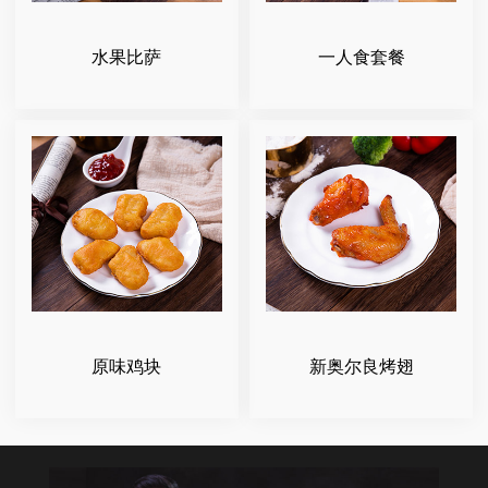
水果比萨
一人食套餐
原味鸡块
新奥尔良烤翅