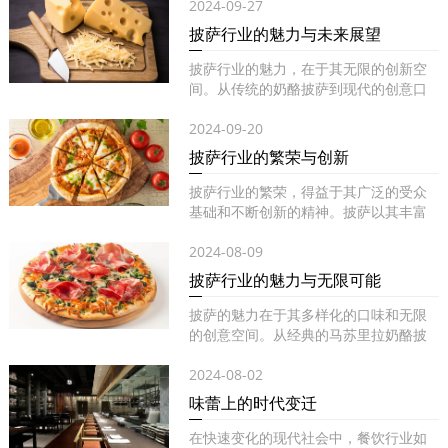
2024-09-27
披萨行业的魅力与未来展望
披萨行业的魅力，在于其无限的创新空
间。从传统的奶酪披萨到现代的创意口
味...
2024-09-20
披萨行业的繁荣与创新
披萨行业的繁荣，得益于其广泛的受众
基础和不断创新的精神。披萨以其丰富
的...
2024-08-09
披萨行业的魅力与无限可能
披萨的魅力在于其多样化的口味和无限
的创意空间。从经典的马苏里拉奶酪披
萨...
2024-08-02
味蕾上的时代变迁
在快速变化的现代社会中，餐饮行业如