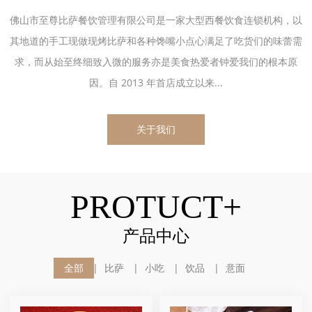
佛山市至尊比萨餐饮管理有限公司是一家大型西餐饮食连锁机构，以
其地道的手工现做现烤比萨和各种馋嘴小点心满足了吃货们的味蕾需
求，而从始至终细致入微的服务亦是美食热爱者钟爱我们的根本原
因。自 2013 年首店成立以来...
关于我们
PROTUCT+
产品中心
全部
比萨
小吃
饮品
意面