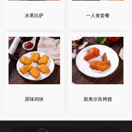
水果比萨
一人食套餐
原味鸡块
新奥尔良烤翅