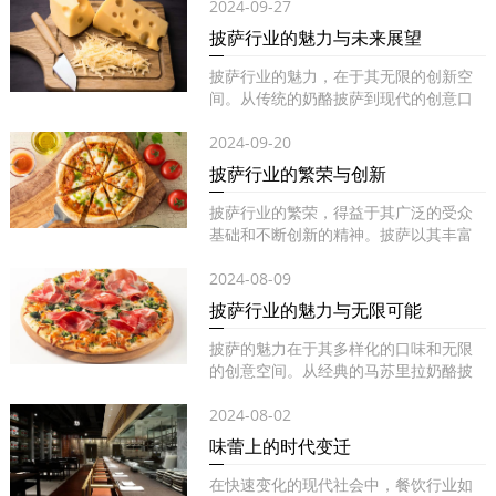
2024-09-27
披萨行业的魅力与未来展望
披萨行业的魅力，在于其无限的创新空
间。从传统的奶酪披萨到现代的创意口
味...
2024-09-20
披萨行业的繁荣与创新
披萨行业的繁荣，得益于其广泛的受众
基础和不断创新的精神。披萨以其丰富
的...
2024-08-09
披萨行业的魅力与无限可能
披萨的魅力在于其多样化的口味和无限
的创意空间。从经典的马苏里拉奶酪披
萨...
2024-08-02
味蕾上的时代变迁
在快速变化的现代社会中，餐饮行业如