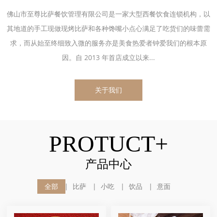
佛山市至尊比萨餐饮管理有限公司是一家大型西餐饮食连锁机构，以
其地道的手工现做现烤比萨和各种馋嘴小点心满足了吃货们的味蕾需
求，而从始至终细致入微的服务亦是美食热爱者钟爱我们的根本原
因。自 2013 年首店成立以来...
关于我们
PROTUCT+
产品中心
全部
比萨
小吃
饮品
意面