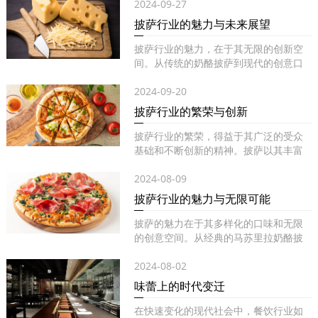
2024-09-27
披萨行业的魅力与未来展望
披萨行业的魅力，在于其无限的创新空
间。从传统的奶酪披萨到现代的创意口
味...
2024-09-20
披萨行业的繁荣与创新
披萨行业的繁荣，得益于其广泛的受众
基础和不断创新的精神。披萨以其丰富
的...
2024-08-09
披萨行业的魅力与无限可能
披萨的魅力在于其多样化的口味和无限
的创意空间。从经典的马苏里拉奶酪披
萨...
2024-08-02
味蕾上的时代变迁
在快速变化的现代社会中，餐饮行业如