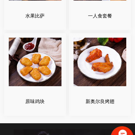
水果比萨
一人食套餐
原味鸡块
新奥尔良烤翅