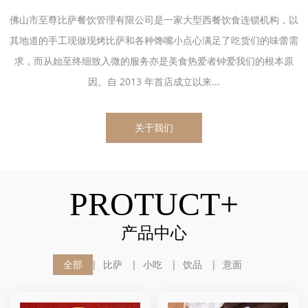
佛山市至尊比萨餐饮管理有限公司是一家大型西餐饮食连锁机构，以
其地道的手工现做现烤比萨和各种馋嘴小点心满足了吃货们的味蕾需
求，而从始至终细致入微的服务亦是美食热爱者钟爱我们的根本原
因。自 2013 年首店成立以来...
关于我们
PROTUCT+
产品中心
全部
比萨
小吃
饮品
意面