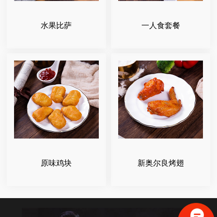
水果比萨
一人食套餐
原味鸡块
新奥尔良烤翅