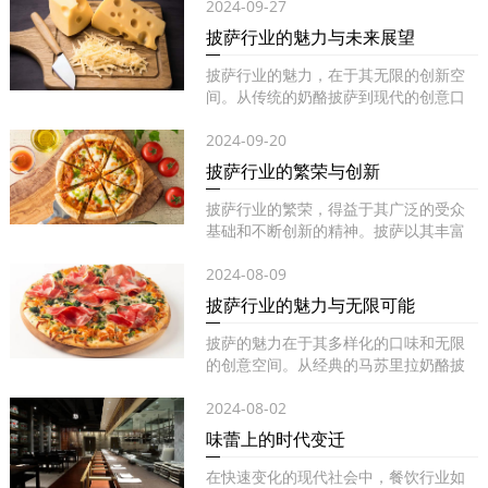
2024-09-27
披萨行业的魅力与未来展望
披萨行业的魅力，在于其无限的创新空
间。从传统的奶酪披萨到现代的创意口
味...
2024-09-20
披萨行业的繁荣与创新
披萨行业的繁荣，得益于其广泛的受众
基础和不断创新的精神。披萨以其丰富
的...
2024-08-09
披萨行业的魅力与无限可能
披萨的魅力在于其多样化的口味和无限
的创意空间。从经典的马苏里拉奶酪披
萨...
2024-08-02
味蕾上的时代变迁
在快速变化的现代社会中，餐饮行业如