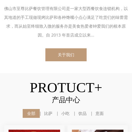
佛山市至尊比萨餐饮管理有限公司是一家大型西餐饮食连锁机构，以
其地道的手工现做现烤比萨和各种馋嘴小点心满足了吃货们的味蕾需
求，而从始至终细致入微的服务亦是美食热爱者钟爱我们的根本原
因。自 2013 年首店成立以来...
关于我们
PROTUCT+
产品中心
全部
比萨
小吃
饮品
意面