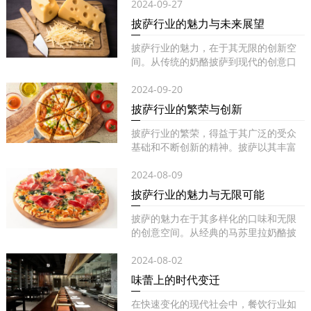
2024-09-27
披萨行业的魅力与未来展望
披萨行业的魅力，在于其无限的创新空
间。从传统的奶酪披萨到现代的创意口
味...
2024-09-20
披萨行业的繁荣与创新
披萨行业的繁荣，得益于其广泛的受众
基础和不断创新的精神。披萨以其丰富
的...
2024-08-09
披萨行业的魅力与无限可能
披萨的魅力在于其多样化的口味和无限
的创意空间。从经典的马苏里拉奶酪披
萨...
2024-08-02
味蕾上的时代变迁
在快速变化的现代社会中，餐饮行业如