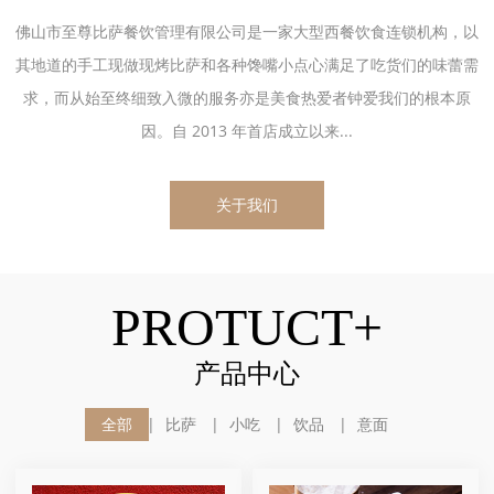
佛山市至尊比萨餐饮管理有限公司是一家大型西餐饮食连锁机构，以
其地道的手工现做现烤比萨和各种馋嘴小点心满足了吃货们的味蕾需
求，而从始至终细致入微的服务亦是美食热爱者钟爱我们的根本原
因。自 2013 年首店成立以来...
关于我们
PROTUCT+
产品中心
全部
比萨
小吃
饮品
意面