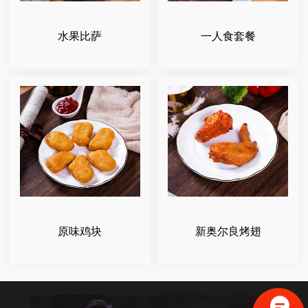
水果比萨
一人食套餐
原味鸡块
新奥尔良烤翅