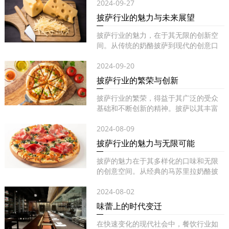
2024-09-27
披萨行业的魅力与未来展望
披萨行业的魅力，在于其无限的创新空
间。从传统的奶酪披萨到现代的创意口
味...
2024-09-20
披萨行业的繁荣与创新
披萨行业的繁荣，得益于其广泛的受众
基础和不断创新的精神。披萨以其丰富
的...
2024-08-09
披萨行业的魅力与无限可能
披萨的魅力在于其多样化的口味和无限
的创意空间。从经典的马苏里拉奶酪披
萨...
2024-08-02
味蕾上的时代变迁
在快速变化的现代社会中，餐饮行业如