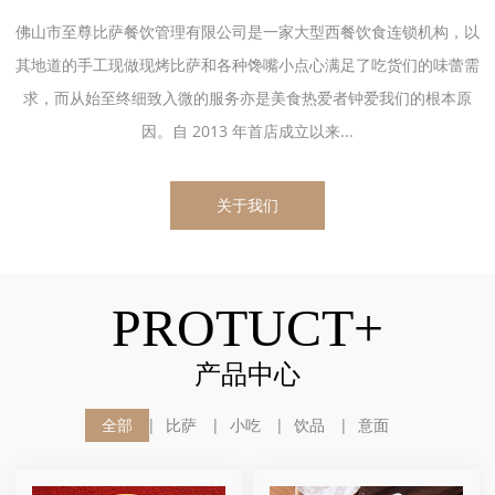
佛山市至尊比萨餐饮管理有限公司是一家大型西餐饮食连锁机构，以
其地道的手工现做现烤比萨和各种馋嘴小点心满足了吃货们的味蕾需
求，而从始至终细致入微的服务亦是美食热爱者钟爱我们的根本原
因。自 2013 年首店成立以来...
关于我们
PROTUCT+
产品中心
全部
比萨
小吃
饮品
意面