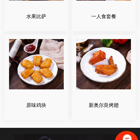
水果比萨
一人食套餐
原味鸡块
新奥尔良烤翅