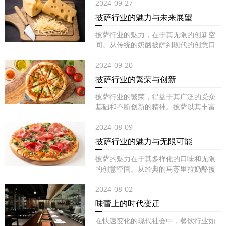
2024-09-27
披萨行业的魅力与未来展望
披萨行业的魅力，在于其无限的创新空
间。从传统的奶酪披萨到现代的创意口
味...
2024-09-20
披萨行业的繁荣与创新
披萨行业的繁荣，得益于其广泛的受众
基础和不断创新的精神。披萨以其丰富
的...
2024-08-09
披萨行业的魅力与无限可能
披萨的魅力在于其多样化的口味和无限
的创意空间。从经典的马苏里拉奶酪披
萨...
2024-08-02
味蕾上的时代变迁
在快速变化的现代社会中，餐饮行业如