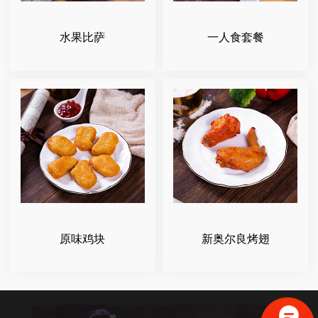
水果比萨
一人食套餐
原味鸡块
新奥尔良烤翅