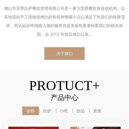
佛山市至尊比萨餐饮管理有限公司是一家大型西餐饮食连锁机构，以
其地道的手工现做现烤比萨和各种馋嘴小点心满足了吃货们的味蕾需
求，而从始至终细致入微的服务亦是美食热爱者钟爱我们的根本原
因。自 2013 年首店成立以来...
关于我们
PROTUCT+
产品中心
全部
比萨
小吃
饮品
意面