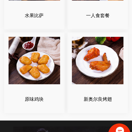
水果比萨
一人食套餐
原味鸡块
新奥尔良烤翅