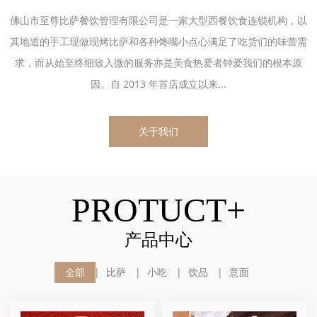
佛山市至尊比萨餐饮管理有限公司是一家大型西餐饮食连锁机构，以
其地道的手工现做现烤比萨和各种馋嘴小点心满足了吃货们的味蕾需
求，而从始至终细致入微的服务亦是美食热爱者钟爱我们的根本原
因。自 2013 年首店成立以来...
关于我们
PROTUCT+
产品中心
全部
比萨
小吃
饮品
意面