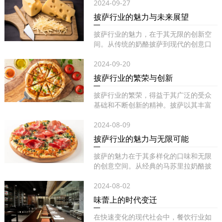
2024-09-27
披萨行业的魅力与未来展望
披萨行业的魅力，在于其无限的创新空
间。从传统的奶酪披萨到现代的创意口
味...
2024-09-20
披萨行业的繁荣与创新
披萨行业的繁荣，得益于其广泛的受众
基础和不断创新的精神。披萨以其丰富
的...
2024-08-09
披萨行业的魅力与无限可能
披萨的魅力在于其多样化的口味和无限
的创意空间。从经典的马苏里拉奶酪披
萨...
2024-08-02
味蕾上的时代变迁
在快速变化的现代社会中，餐饮行业如