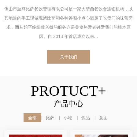
佛山市至尊比萨餐饮管理有限公司是一家大型西餐饮食连锁机构，以
其地道的手工现做现烤比萨和各种馋嘴小点心满足了吃货们的味蕾需
求，而从始至终细致入微的服务亦是美食热爱者钟爱我们的根本原
因。自 2013 年首店成立以来...
关于我们
PROTUCT+
产品中心
全部
比萨
小吃
饮品
意面