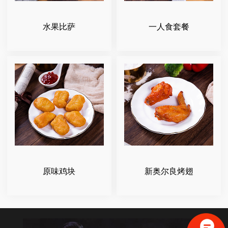
水果比萨
一人食套餐
原味鸡块
新奥尔良烤翅