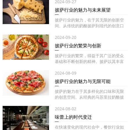
2024-09-27
披萨行业的魅力与未来展望
披萨行业的魅力，在于其无限的创新空
间。从传统的奶酪披萨到现代的创意口
味...
2024-09-20
披萨行业的繁荣与创新
披萨行业的繁荣，得益于其广泛的受众
基础和不断创新的精神。披萨以其丰富
的...
2024-08-09
披萨行业的魅力与无限可能
披萨的魅力在于其多样化的口味和无限
的创意空间。从经典的马苏里拉奶酪披
萨...
2024-08-02
味蕾上的时代变迁
在快速变化的现代社会中，餐饮行业如