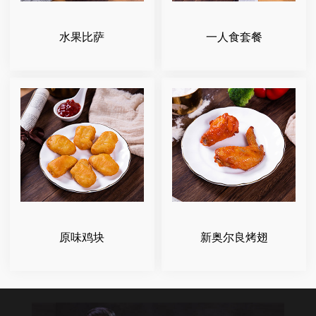
水果比萨
一人食套餐
原味鸡块
新奥尔良烤翅