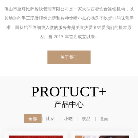
佛山市至尊比萨餐饮管理有限公司是一家大型西餐饮食连锁机构，以
其地道的手工现做现烤比萨和各种馋嘴小点心满足了吃货们的味蕾需
求，而从始至终细致入微的服务亦是美食热爱者钟爱我们的根本原
因。自 2013 年首店成立以来...
关于我们
PROTUCT+
产品中心
全部
比萨
小吃
饮品
意面