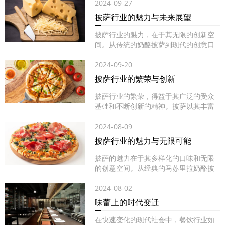
2024-09-27
披萨行业的魅力与未来展望
披萨行业的魅力，在于其无限的创新空
间。从传统的奶酪披萨到现代的创意口
味...
2024-09-20
披萨行业的繁荣与创新
披萨行业的繁荣，得益于其广泛的受众
基础和不断创新的精神。披萨以其丰富
的...
2024-08-09
披萨行业的魅力与无限可能
披萨的魅力在于其多样化的口味和无限
的创意空间。从经典的马苏里拉奶酪披
萨...
2024-08-02
味蕾上的时代变迁
在快速变化的现代社会中，餐饮行业如