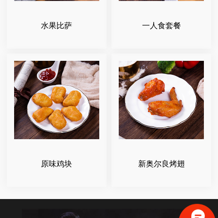
水果比萨
一人食套餐
原味鸡块
新奥尔良烤翅