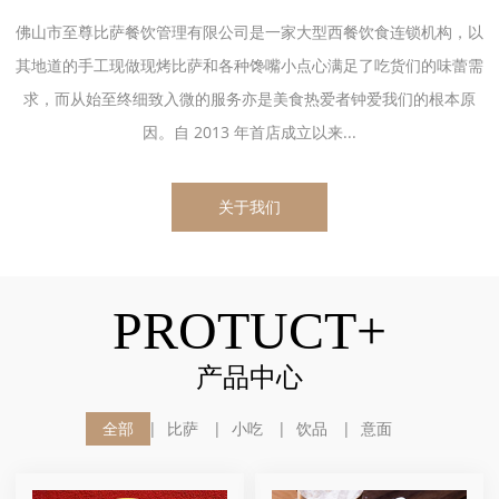
佛山市至尊比萨餐饮管理有限公司是一家大型西餐饮食连锁机构，以
其地道的手工现做现烤比萨和各种馋嘴小点心满足了吃货们的味蕾需
求，而从始至终细致入微的服务亦是美食热爱者钟爱我们的根本原
因。自 2013 年首店成立以来...
关于我们
PROTUCT+
产品中心
全部
比萨
小吃
饮品
意面