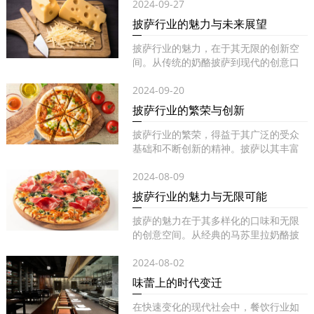
2024-09-27
披萨行业的魅力与未来展望
披萨行业的魅力，在于其无限的创新空
间。从传统的奶酪披萨到现代的创意口
味...
2024-09-20
披萨行业的繁荣与创新
披萨行业的繁荣，得益于其广泛的受众
基础和不断创新的精神。披萨以其丰富
的...
2024-08-09
披萨行业的魅力与无限可能
披萨的魅力在于其多样化的口味和无限
的创意空间。从经典的马苏里拉奶酪披
萨...
2024-08-02
味蕾上的时代变迁
在快速变化的现代社会中，餐饮行业如