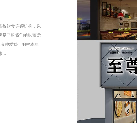
们
西餐饮食连锁机构，以
满足了吃货们的味蕾需
爱者钟爱我们的根本原
..