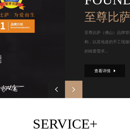
至尊比
至尊比萨（佛山）品牌管
构，以其地道的手工现做
的味蕾需求...
查看详情
SERVICE+