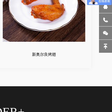
新奥尔良烤翅
DER+