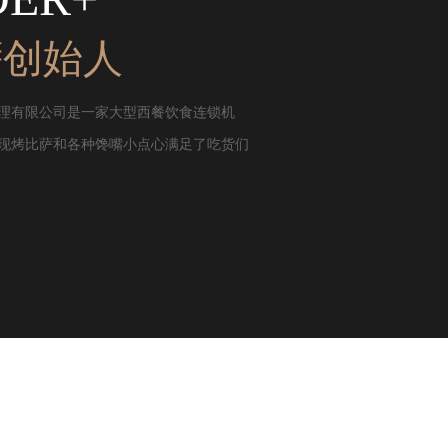
萨创始人
理有限公司是一家大型西餐饮食连锁机
现烤比萨和各种馋嘴小点心满足了吃货们