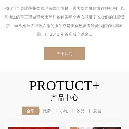
佛山市至尊比萨餐饮管理有限公司是一家大型西餐饮食连锁机构，以
其地道的手工现做现烤比萨和各种馋嘴小点心满足了吃货们的味蕾需
求，而从始至终细致入微的服务亦是美食热爱者钟爱我们的根本原
因。自 2013 年首店成立以来...
关于我们
PROTUCT+
产品中心
全部
比萨
小吃
饮品
意面