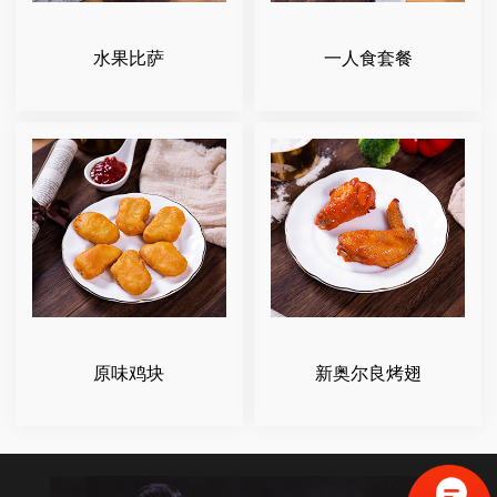
水果比萨
一人食套餐
原味鸡块
新奥尔良烤翅