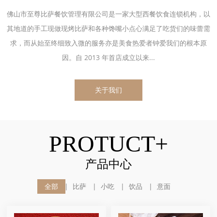
佛山市至尊比萨餐饮管理有限公司是一家大型西餐饮食连锁机构，以
其地道的手工现做现烤比萨和各种馋嘴小点心满足了吃货们的味蕾需
求，而从始至终细致入微的服务亦是美食热爱者钟爱我们的根本原
因。自 2013 年首店成立以来...
关于我们
PROTUCT+
产品中心
全部
比萨
小吃
饮品
意面