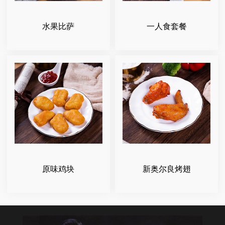
水果比萨
一人食套餐
原味鸡块
新奥尔良烤翅