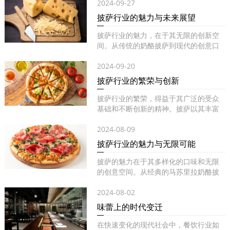
2024-09-27
披萨行业的魅力与未来展望
披萨行业的魅力，在于其无限的创新空
间。从传统的奶酪披萨到现代的创意口
味...
2024-09-20
披萨行业的繁荣与创新
披萨行业的繁荣，得益于其广泛的受众
基础和不断创新的精神。披萨以其丰富
的...
2024-08-09
披萨行业的魅力与无限可能
披萨的魅力在于其多样化的口味和无限
的创意空间。从经典的马苏里拉奶酪披
萨...
2024-08-02
味蕾上的时代变迁
在快速变化的现代社会中，餐饮行业如