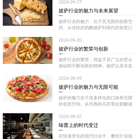
2024-09-27
披萨行业的魅力与未来展望
披萨行业的魅力，在于其无限的创新空
间。从传统的奶酪披萨到现代的创意口
味...
2024-09-20
披萨行业的繁荣与创新
披萨行业的繁荣，得益于其广泛的受众
基础和不断创新的精神。披萨以其丰富
的...
2024-08-09
披萨行业的魅力与无限可能
披萨的魅力在于其多样化的口味和无限
的创意空间。从经典的马苏里拉奶酪披
萨...
2024-08-02
味蕾上的时代变迁
在快速变化的现代社会中，餐饮行业如