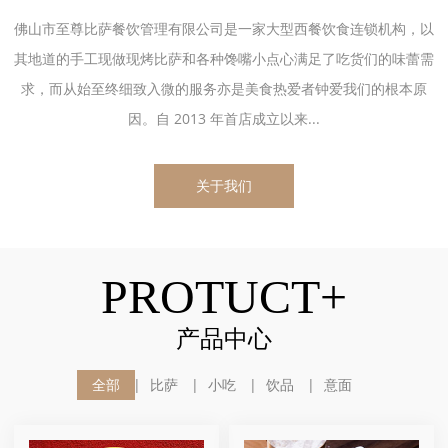
佛山市至尊比萨餐饮管理有限公司是一家大型西餐饮食连锁机构，以
其地道的手工现做现烤比萨和各种馋嘴小点心满足了吃货们的味蕾需
求，而从始至终细致入微的服务亦是美食热爱者钟爱我们的根本原
因。自 2013 年首店成立以来...
关于我们
PROTUCT+
产品中心
全部
比萨
小吃
饮品
意面