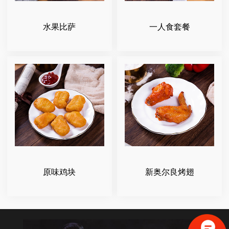
水果比萨
一人食套餐
原味鸡块
新奥尔良烤翅