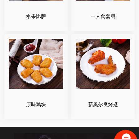
水果比萨
一人食套餐
原味鸡块
新奥尔良烤翅