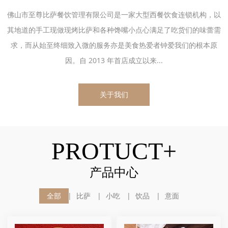
佛山市至尊比萨餐饮管理有限公司是一家大型西餐饮食连锁机构，以
其地道的手工现做现烤比萨和各种馋嘴小点心满足了吃货们的味蕾需
求，而从始至终细致入微的服务亦是美食热爱者钟爱我们的根本原
因。自 2013 年首店成立以来...
关于我们
PROTUCT+
产品中心
全部
比萨
小吃
饮品
意面