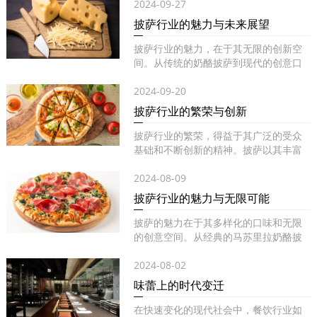
2024-09-27
披萨行业的魅力与未来展望
披萨行业的魅力，在于其无限的创新空
间。从传统的奶酪披萨到现代的创意口
味...
2024-09-20
披萨行业的繁荣与创新
披萨行业的繁荣，得益于其广泛的受众
基础和不断创新的精神。披萨以其丰富
的...
2024-08-09
披萨行业的魅力与无限可能
披萨的魅力在于其多样化的口味和无限
的创意空间。从经典的马苏里拉奶酪披
萨...
2024-08-02
味蕾上的时代变迁
在快速变化的现代社会中，餐饮行业如