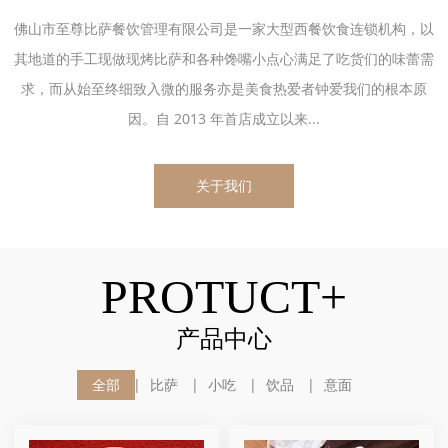
佛山市至尊比萨餐饮管理有限公司是一家大型西餐饮食连锁机构，以
其地道的手工现做现烤比萨和各种馋嘴小点心满足了吃货们的味蕾需
求，而从始至终细致入微的服务亦是美食热爱者钟爱我们的根本原
因。自 2013 年首店成立以来...
关于我们
PROTUCT+
产品中心
全部
比萨
小吃
饮品
意面