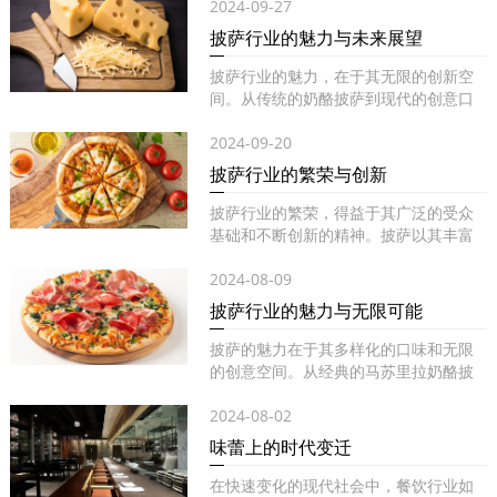
2024-09-27
披萨行业的魅力与未来展望
披萨行业的魅力，在于其无限的创新空
间。从传统的奶酪披萨到现代的创意口
味...
2024-09-20
披萨行业的繁荣与创新
披萨行业的繁荣，得益于其广泛的受众
基础和不断创新的精神。披萨以其丰富
的...
2024-08-09
披萨行业的魅力与无限可能
披萨的魅力在于其多样化的口味和无限
的创意空间。从经典的马苏里拉奶酪披
萨...
2024-08-02
味蕾上的时代变迁
在快速变化的现代社会中，餐饮行业如