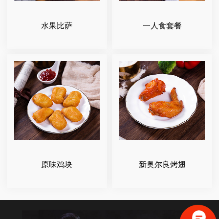
水果比萨
一人食套餐
原味鸡块
新奥尔良烤翅