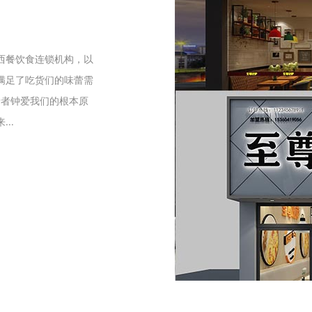
们
西餐饮食连锁机构，以
满足了吃货们的味蕾需
爱者钟爱我们的根本原
..