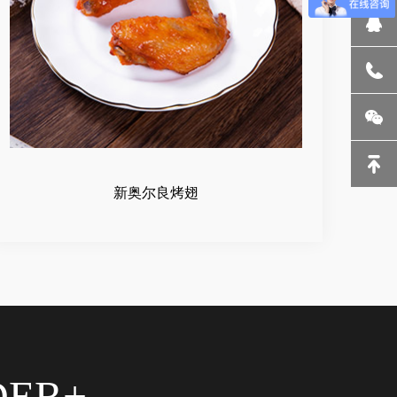
新奥尔良烤翅
DER+