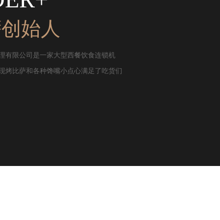
萨创始人
理有限公司是一家大型西餐饮食连锁机
现烤比萨和各种馋嘴小点心满足了吃货们