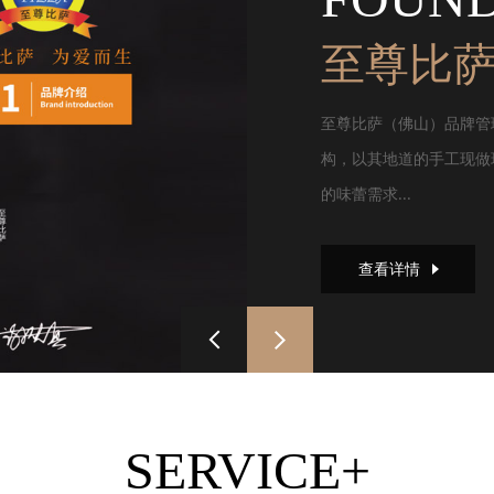
至尊比
至尊比萨（佛山）品牌管
构，以其地道的手工现做
的味蕾需求...
查看详情
SERVICE+