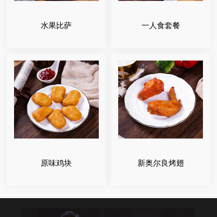
水果比萨
一人食套餐
原味鸡块
新奥尔良烤翅