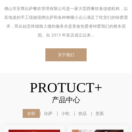
佛山市至尊比萨餐饮管理有限公司是一家大型西餐饮食连锁机构，以
其地道的手工现做现烤比萨和各种馋嘴小点心满足了吃货们的味蕾需
求，而从始至终细致入微的服务亦是美食热爱者钟爱我们的根本原
因。自 2013 年首店成立以来...
关于我们
PROTUCT+
产品中心
全部
比萨
小吃
饮品
意面