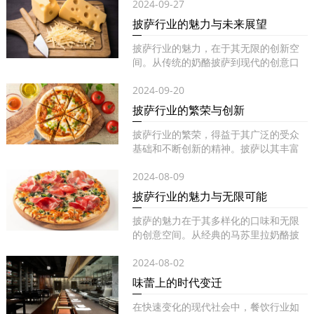
2024-09-27
披萨行业的魅力与未来展望
披萨行业的魅力，在于其无限的创新空
间。从传统的奶酪披萨到现代的创意口
味...
2024-09-20
披萨行业的繁荣与创新
披萨行业的繁荣，得益于其广泛的受众
基础和不断创新的精神。披萨以其丰富
的...
2024-08-09
披萨行业的魅力与无限可能
披萨的魅力在于其多样化的口味和无限
的创意空间。从经典的马苏里拉奶酪披
萨...
2024-08-02
味蕾上的时代变迁
在快速变化的现代社会中，餐饮行业如