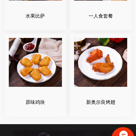
水果比萨
一人食套餐
原味鸡块
新奥尔良烤翅