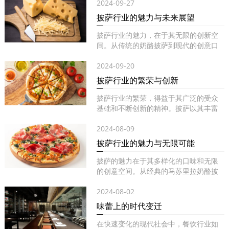
2024-09-27
披萨行业的魅力与未来展望
披萨行业的魅力，在于其无限的创新空
间。从传统的奶酪披萨到现代的创意口
味...
2024-09-20
披萨行业的繁荣与创新
披萨行业的繁荣，得益于其广泛的受众
基础和不断创新的精神。披萨以其丰富
的...
2024-08-09
披萨行业的魅力与无限可能
披萨的魅力在于其多样化的口味和无限
的创意空间。从经典的马苏里拉奶酪披
萨...
2024-08-02
味蕾上的时代变迁
在快速变化的现代社会中，餐饮行业如