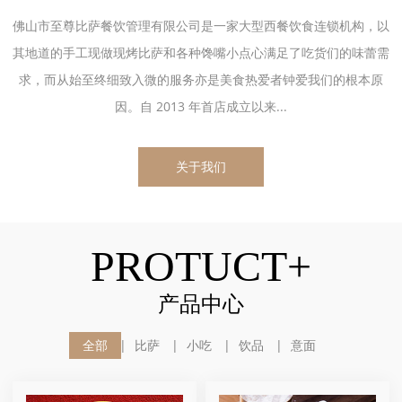
佛山市至尊比萨餐饮管理有限公司是一家大型西餐饮食连锁机构，以
其地道的手工现做现烤比萨和各种馋嘴小点心满足了吃货们的味蕾需
求，而从始至终细致入微的服务亦是美食热爱者钟爱我们的根本原
因。自 2013 年首店成立以来...
关于我们
PROTUCT+
产品中心
全部
比萨
小吃
饮品
意面