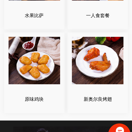
水果比萨
一人食套餐
原味鸡块
新奥尔良烤翅