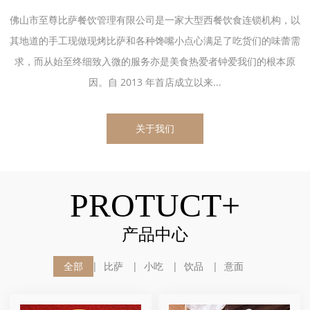
佛山市至尊比萨餐饮管理有限公司是一家大型西餐饮食连锁机构，以
其地道的手工现做现烤比萨和各种馋嘴小点心满足了吃货们的味蕾需
求，而从始至终细致入微的服务亦是美食热爱者钟爱我们的根本原
因。自 2013 年首店成立以来...
关于我们
PROTUCT+
产品中心
全部
比萨
小吃
饮品
意面