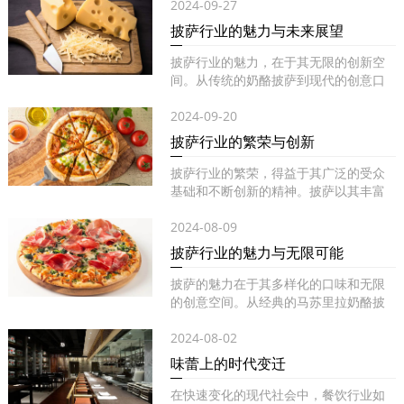
2024-09-27
披萨行业的魅力与未来展望
披萨行业的魅力，在于其无限的创新空
间。从传统的奶酪披萨到现代的创意口
味...
2024-09-20
披萨行业的繁荣与创新
披萨行业的繁荣，得益于其广泛的受众
基础和不断创新的精神。披萨以其丰富
的...
2024-08-09
披萨行业的魅力与无限可能
披萨的魅力在于其多样化的口味和无限
的创意空间。从经典的马苏里拉奶酪披
萨...
2024-08-02
味蕾上的时代变迁
在快速变化的现代社会中，餐饮行业如