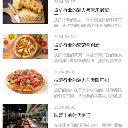
2024-09-27
披萨行业的魅力与未来展望
披萨行业的魅力，在于其无限的创新空
间。从传统的奶酪披萨到现代的创意口
味...
2024-09-20
披萨行业的繁荣与创新
披萨行业的繁荣，得益于其广泛的受众
基础和不断创新的精神。披萨以其丰富
的...
2024-08-09
披萨行业的魅力与无限可能
披萨的魅力在于其多样化的口味和无限
的创意空间。从经典的马苏里拉奶酪披
萨...
2024-08-02
味蕾上的时代变迁
在快速变化的现代社会中，餐饮行业如