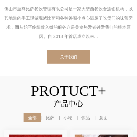
佛山市至尊比萨餐饮管理有限公司是一家大型西餐饮食连锁机构，以
其地道的手工现做现烤比萨和各种馋嘴小点心满足了吃货们的味蕾需
求，而从始至终细致入微的服务亦是美食热爱者钟爱我们的根本原
因。自 2013 年首店成立以来...
关于我们
PROTUCT+
产品中心
全部
比萨
小吃
饮品
意面