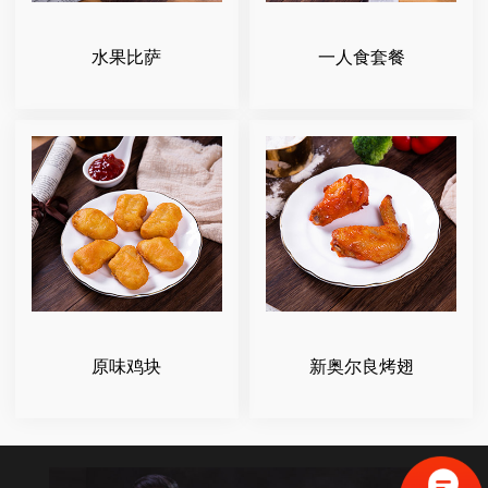
水果比萨
一人食套餐
原味鸡块
新奥尔良烤翅