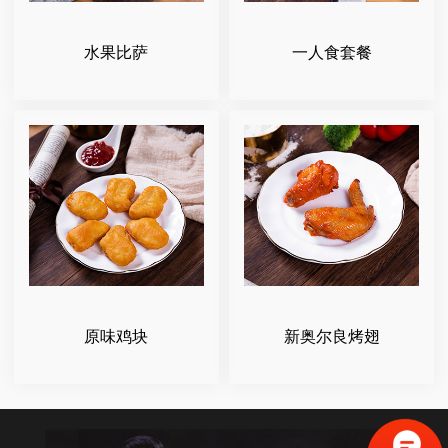
水果比萨
一人食套餐
原味鸡块
新奥尔良烤翅