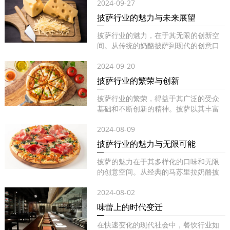
2024-09-27
披萨行业的魅力与未来展望
披萨行业的魅力，在于其无限的创新空
间。从传统的奶酪披萨到现代的创意口
味...
2024-09-20
披萨行业的繁荣与创新
披萨行业的繁荣，得益于其广泛的受众
基础和不断创新的精神。披萨以其丰富
的...
2024-08-09
披萨行业的魅力与无限可能
披萨的魅力在于其多样化的口味和无限
的创意空间。从经典的马苏里拉奶酪披
萨...
2024-08-02
味蕾上的时代变迁
在快速变化的现代社会中，餐饮行业如