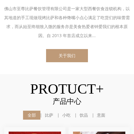
佛山市至尊比萨餐饮管理有限公司是一家大型西餐饮食连锁机构，以
其地道的手工现做现烤比萨和各种馋嘴小点心满足了吃货们的味蕾需
求，而从始至终细致入微的服务亦是美食热爱者钟爱我们的根本原
因。自 2013 年首店成立以来...
关于我们
PROTUCT+
产品中心
全部
比萨
小吃
饮品
意面