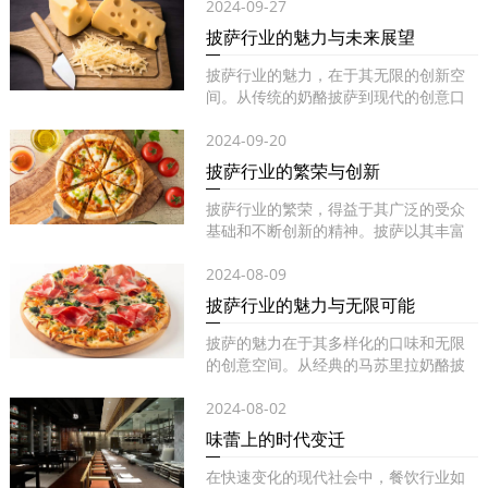
2024-09-27
披萨行业的魅力与未来展望
披萨行业的魅力，在于其无限的创新空
间。从传统的奶酪披萨到现代的创意口
味...
2024-09-20
披萨行业的繁荣与创新
披萨行业的繁荣，得益于其广泛的受众
基础和不断创新的精神。披萨以其丰富
的...
2024-08-09
披萨行业的魅力与无限可能
披萨的魅力在于其多样化的口味和无限
的创意空间。从经典的马苏里拉奶酪披
萨...
2024-08-02
味蕾上的时代变迁
在快速变化的现代社会中，餐饮行业如