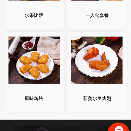
水果比萨
一人食套餐
原味鸡块
新奥尔良烤翅