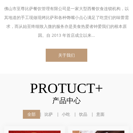
佛山市至尊比萨餐饮管理有限公司是一家大型西餐饮食连锁机构，以
其地道的手工现做现烤比萨和各种馋嘴小点心满足了吃货们的味蕾需
求，而从始至终细致入微的服务亦是美食热爱者钟爱我们的根本原
因。自 2013 年首店成立以来...
关于我们
PROTUCT+
产品中心
全部
比萨
小吃
饮品
意面