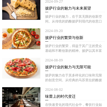
2024-09-27
披萨行业的魅力与未来展望
披萨行业的魅力，在于其无限的创新空
间。从传统的奶酪披萨到现代的创意口
味...
2024-09-20
披萨行业的繁荣与创新
披萨行业的繁荣，得益于其广泛的受众
基础和不断创新的精神。披萨以其丰富
的...
2024-08-09
披萨行业的魅力与无限可能
披萨的魅力在于其多样化的口味和无限
的创意空间。从经典的马苏里拉奶酪披
萨...
2024-08-02
味蕾上的时代变迁
在快速变化的现代社会中，餐饮行业如