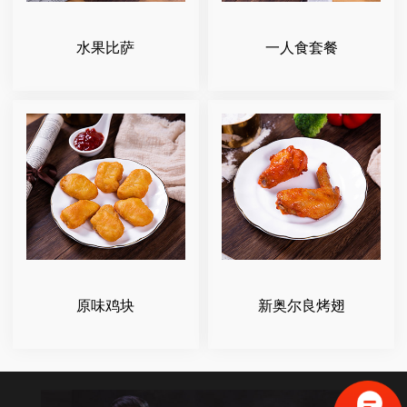
水果比萨
一人食套餐
原味鸡块
新奥尔良烤翅