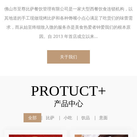
佛山市至尊比萨餐饮管理有限公司是一家大型西餐饮食连锁机构，以
其地道的手工现做现烤比萨和各种馋嘴小点心满足了吃货们的味蕾需
求，而从始至终细致入微的服务亦是美食热爱者钟爱我们的根本原
因。自 2013 年首店成立以来...
关于我们
PROTUCT+
产品中心
全部
比萨
小吃
饮品
意面