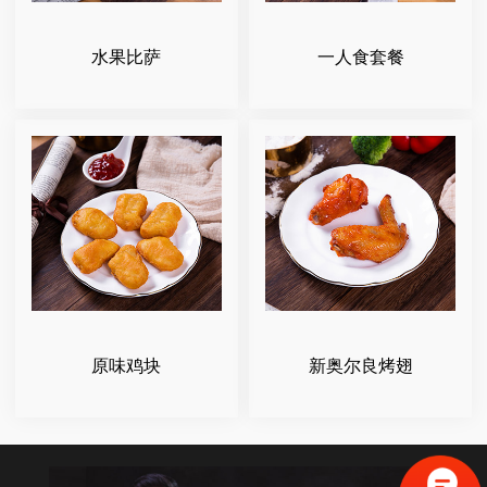
水果比萨
一人食套餐
原味鸡块
新奥尔良烤翅