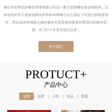
佛山市至尊比萨餐饮管理有限公司是一家大型西餐饮食连锁机构，以
其地道的手工现做现烤比萨和各种馋嘴小点心满足了吃货们的味蕾需
求，而从始至终细致入微的服务亦是美食热爱者钟爱我们的根本原
因。自 2013 年首店成立以来...
关于我们
PROTUCT+
产品中心
全部
比萨
小吃
饮品
意面