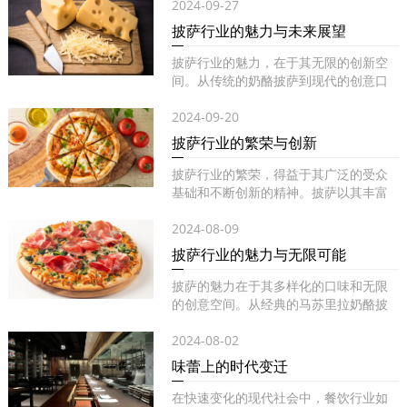
2024-09-27
披萨行业的魅力与未来展望
披萨行业的魅力，在于其无限的创新空
间。从传统的奶酪披萨到现代的创意口
味...
2024-09-20
披萨行业的繁荣与创新
披萨行业的繁荣，得益于其广泛的受众
基础和不断创新的精神。披萨以其丰富
的...
2024-08-09
披萨行业的魅力与无限可能
披萨的魅力在于其多样化的口味和无限
的创意空间。从经典的马苏里拉奶酪披
萨...
2024-08-02
味蕾上的时代变迁
在快速变化的现代社会中，餐饮行业如