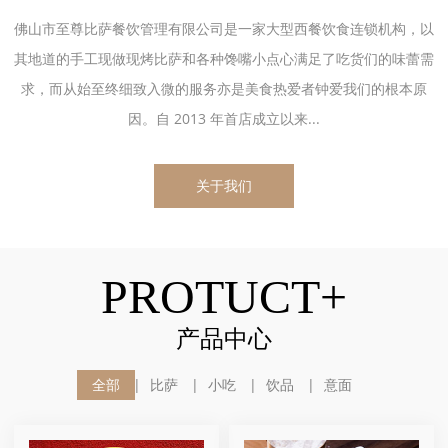
佛山市至尊比萨餐饮管理有限公司是一家大型西餐饮食连锁机构，以
其地道的手工现做现烤比萨和各种馋嘴小点心满足了吃货们的味蕾需
求，而从始至终细致入微的服务亦是美食热爱者钟爱我们的根本原
因。自 2013 年首店成立以来...
关于我们
PROTUCT+
产品中心
全部
比萨
小吃
饮品
意面