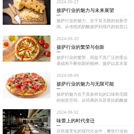
2024-09-27
披萨行业的魅力与未来展望
披萨行业的魅力，在于其无限的创新空
间。从传统的奶酪披萨到现代的创意口
味...
2024-09-20
披萨行业的繁荣与创新
披萨行业的繁荣，得益于其广泛的受众
基础和不断创新的精神。披萨以其丰富
的...
2024-08-09
披萨行业的魅力与无限可能
披萨的魅力在于其多样化的口味和无限
的创意空间。从经典的马苏里拉奶酪披
萨...
2024-08-02
味蕾上的时代变迁
在快速变化的现代社会中，餐饮行业如