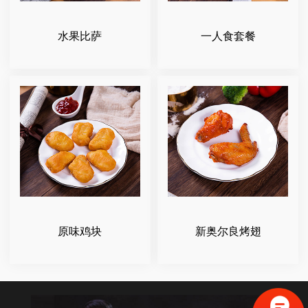
水果比萨
一人食套餐
原味鸡块
新奥尔良烤翅