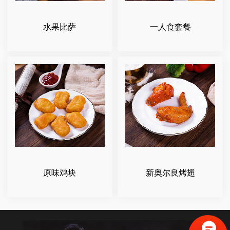
水果比萨
一人食套餐
原味鸡块
新奥尔良烤翅