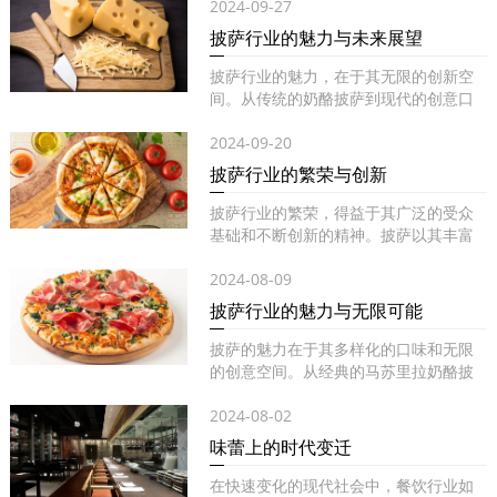
2024-09-27
披萨行业的魅力与未来展望
披萨行业的魅力，在于其无限的创新空
间。从传统的奶酪披萨到现代的创意口
味...
2024-09-20
披萨行业的繁荣与创新
披萨行业的繁荣，得益于其广泛的受众
基础和不断创新的精神。披萨以其丰富
的...
2024-08-09
披萨行业的魅力与无限可能
披萨的魅力在于其多样化的口味和无限
的创意空间。从经典的马苏里拉奶酪披
萨...
2024-08-02
味蕾上的时代变迁
在快速变化的现代社会中，餐饮行业如