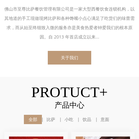
佛山市至尊比萨餐饮管理有限公司是一家大型西餐饮食连锁机构，以
其地道的手工现做现烤比萨和各种馋嘴小点心满足了吃货们的味蕾需
求，而从始至终细致入微的服务亦是美食热爱者钟爱我们的根本原
因。自 2013 年首店成立以来...
关于我们
PROTUCT+
产品中心
全部
比萨
小吃
饮品
意面