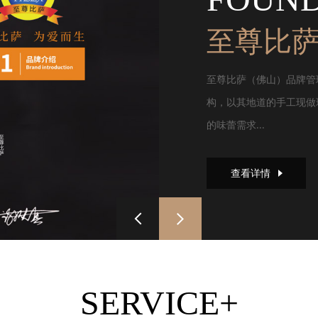
至尊比
至尊比萨（佛山）品牌管
构，以其地道的手工现做
的味蕾需求...
查看详情
SERVICE+