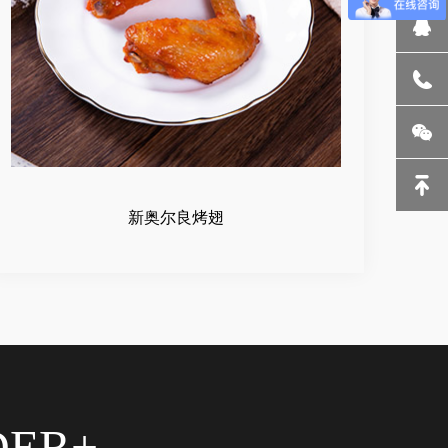
新奥尔良烤翅
DER+