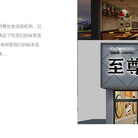
们
西餐饮食连锁机构，以
满足了吃货们的味蕾需
爱者钟爱我们的根本原
..