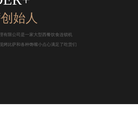
萨创始人
理有限公司是一家大型西餐饮食连锁机
现烤比萨和各种馋嘴小点心满足了吃货们