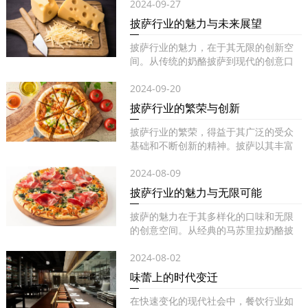
2024-09-27
披萨行业的魅力与未来展望
披萨行业的魅力，在于其无限的创新空
间。从传统的奶酪披萨到现代的创意口
味...
2024-09-20
披萨行业的繁荣与创新
披萨行业的繁荣，得益于其广泛的受众
基础和不断创新的精神。披萨以其丰富
的...
2024-08-09
披萨行业的魅力与无限可能
披萨的魅力在于其多样化的口味和无限
的创意空间。从经典的马苏里拉奶酪披
萨...
2024-08-02
味蕾上的时代变迁
在快速变化的现代社会中，餐饮行业如