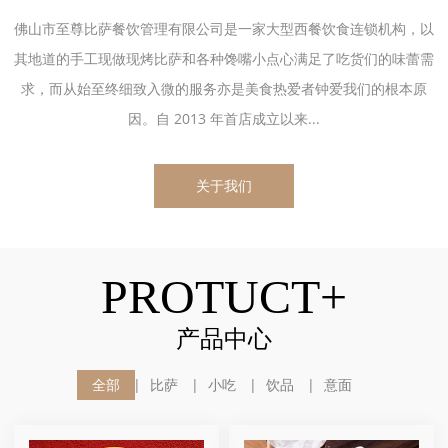
佛山市至尊比萨餐饮管理有限公司是一家大型西餐饮食连锁机构，以
其地道的手工现做现烤比萨和各种馋嘴小点心满足了吃货们的味蕾需
求，而从始至终细致入微的服务亦是美食热爱者钟爱我们的根本原
因。自 2013 年首店成立以来...
关于我们
PROTUCT+
产品中心
全部
比萨
小吃
饮品
意面