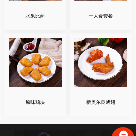
水果比萨
一人食套餐
原味鸡块
新奥尔良烤翅