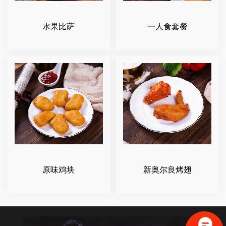
水果比萨
一人食套餐
原味鸡块
新奥尔良烤翅