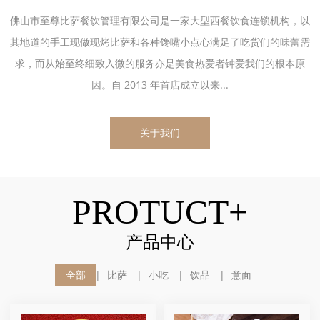
佛山市至尊比萨餐饮管理有限公司是一家大型西餐饮食连锁机构，以
其地道的手工现做现烤比萨和各种馋嘴小点心满足了吃货们的味蕾需
求，而从始至终细致入微的服务亦是美食热爱者钟爱我们的根本原
因。自 2013 年首店成立以来...
关于我们
PROTUCT+
产品中心
全部
比萨
小吃
饮品
意面