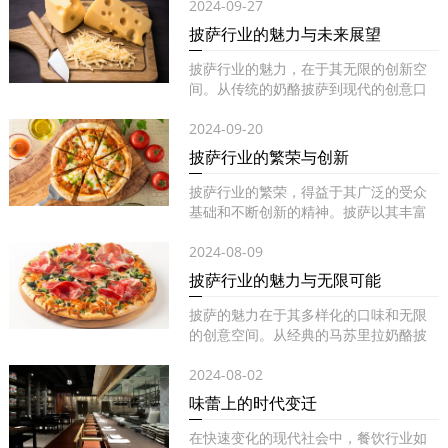
2024-09-27
披萨行业的魅力与未来展望
披萨行业的魅力，在于其无限的创新空
间。从传统的奶酪披萨到现代的创意口
味...
2024-09-20
披萨行业的繁荣与创新
披萨行业的繁荣，得益于其广泛的受众
基础和不断创新的精神。披萨以其丰富
的...
2024-08-09
披萨行业的魅力与无限可能
披萨的魅力在于其多样化的口味和无限
的创意空间。从经典的马苏里拉奶酪披
萨...
2024-08-02
味蕾上的时代变迁
在快速变化的现代社会中，餐饮行业如