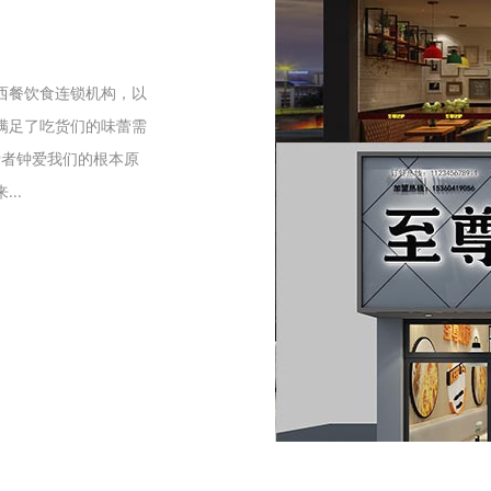
们
西餐饮食连锁机构，以
满足了吃货们的味蕾需
爱者钟爱我们的根本原
..