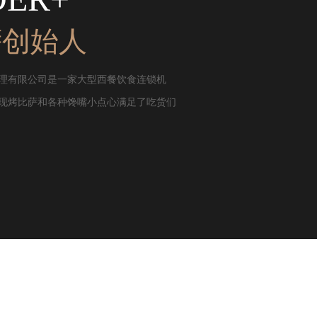
萨创始人
理有限公司是一家大型西餐饮食连锁机
现烤比萨和各种馋嘴小点心满足了吃货们