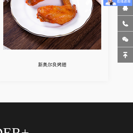
新奥尔良烤翅
DER+