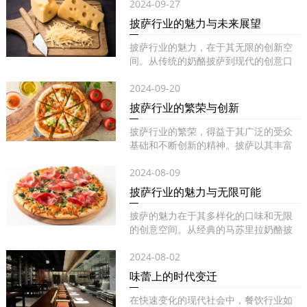
2024-09-27
披萨行业的魅力与未来展望
披萨行业的魅力，在于其无限的创新空
间。从传统的奶酪披萨到现代的创意口
味...
2024-09-20
披萨行业的繁荣与创新
披萨行业的繁荣，得益于其广泛的受众
基础和不断创新的精神。披萨以其丰富
的...
2024-08-09
披萨行业的魅力与无限可能
披萨的魅力在于其多样化的口味和无限
的创意空间。从经典的马苏里拉奶酪披
萨...
2024-08-02
味蕾上的时代变迁
在快速变化的现代社会中，餐饮行业如