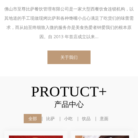
佛山市至尊比萨餐饮管理有限公司是一家大型西餐饮食连锁机构，以
其地道的手工现做现烤比萨和各种馋嘴小点心满足了吃货们的味蕾需
求，而从始至终细致入微的服务亦是美食热爱者钟爱我们的根本原
因。自 2013 年首店成立以来...
关于我们
PROTUCT+
产品中心
全部
比萨
小吃
饮品
意面