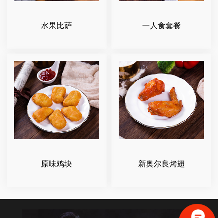
水果比萨
一人食套餐
原味鸡块
新奥尔良烤翅