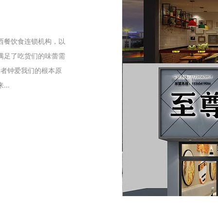
们
西餐饮食连锁机构，以
满足了吃货们的味蕾需
爱者钟爱我们的根本原
..