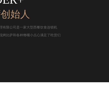
萨创始人
理有限公司是一家大型西餐饮食连锁机
现烤比萨和各种馋嘴小点心满足了吃货们