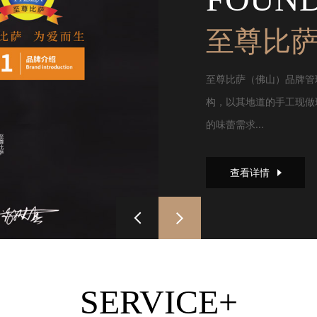
至尊比
至尊比萨（佛山）品牌管
构，以其地道的手工现做
的味蕾需求...
查看详情
SERVICE+