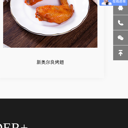
新奥尔良烤翅
DER+