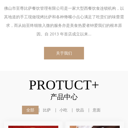
佛山市至尊比萨餐饮管理有限公司是一家大型西餐饮食连锁机构，以
其地道的手工现做现烤比萨和各种馋嘴小点心满足了吃货们的味蕾需
求，而从始至终细致入微的服务亦是美食热爱者钟爱我们的根本原
因。自 2013 年首店成立以来...
关于我们
PROTUCT+
产品中心
全部
比萨
小吃
饮品
意面