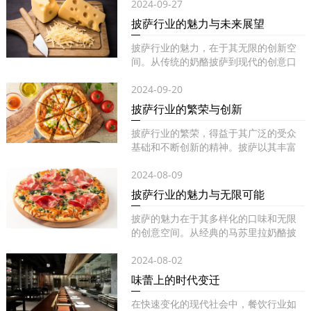
2024-09-27
披萨行业的魅力与未来展望
披萨行业的魅力，在于其无限的创新空
间。从传统的奶酪披萨到现代的创意口
味...
2024-09-20
披萨行业的繁荣与创新
披萨行业的繁荣，得益于其广泛的受众
基础和不断创新的精神。披萨以其丰富
的...
2024-08-09
披萨行业的魅力与无限可能
披萨的魅力在于其多样化的口味和无限
的创意空间。从经典的马苏里拉奶酪披
萨...
2024-08-02
味蕾上的时代变迁
在快速变化的现代社会中，餐饮行业如