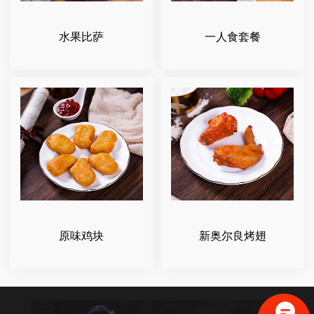
水果比萨
一人食套餐
原味鸡块
新奥尔良烤翅