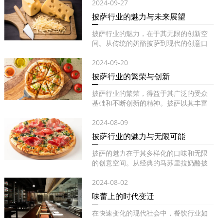
2024-09-27
披萨行业的魅力与未来展望
披萨行业的魅力，在于其无限的创新空
间。从传统的奶酪披萨到现代的创意口
味...
2024-09-20
披萨行业的繁荣与创新
披萨行业的繁荣，得益于其广泛的受众
基础和不断创新的精神。披萨以其丰富
的...
2024-08-09
披萨行业的魅力与无限可能
披萨的魅力在于其多样化的口味和无限
的创意空间。从经典的马苏里拉奶酪披
萨...
2024-08-02
味蕾上的时代变迁
在快速变化的现代社会中，餐饮行业如