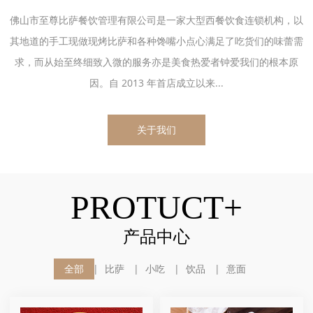
佛山市至尊比萨餐饮管理有限公司是一家大型西餐饮食连锁机构，以
其地道的手工现做现烤比萨和各种馋嘴小点心满足了吃货们的味蕾需
求，而从始至终细致入微的服务亦是美食热爱者钟爱我们的根本原
因。自 2013 年首店成立以来...
关于我们
PROTUCT+
产品中心
全部
比萨
小吃
饮品
意面